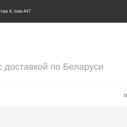
этаж 4, пом.447
оставкой по Беларуси
О