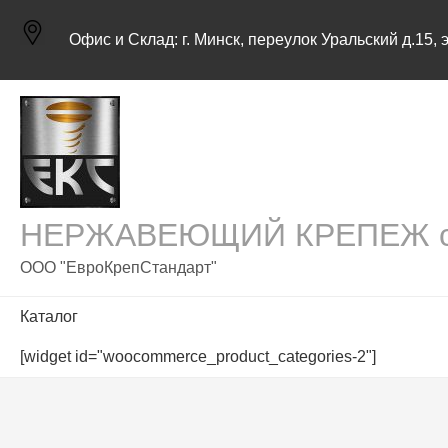
Skip
to
Офис и Склад:
г. Минск, переулок Уральский д.15, 
content
НЕРЖАВЕЮЩИЙ КРЕПЕЖ с д
ООО "ЕвроКрепСтандарт"
Каталог
[widget id="woocommerce_product_categories-2"]