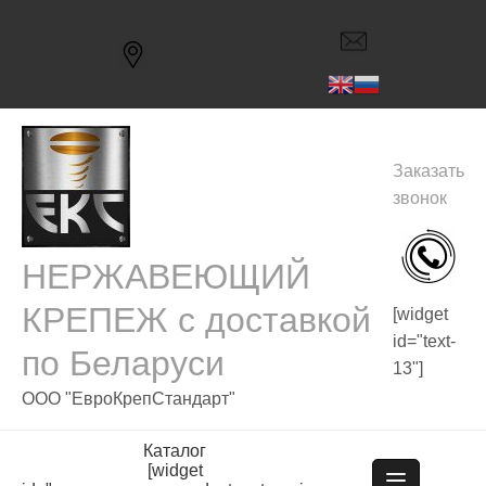
Skip
to
content
Заказать
звонок
НЕРЖАВЕЮЩИЙ
КРЕПЕЖ с доставкой
[widget
id="text-
по Беларуси
13"]
ООО "ЕвроКрепСтандарт"
Каталог
[widget