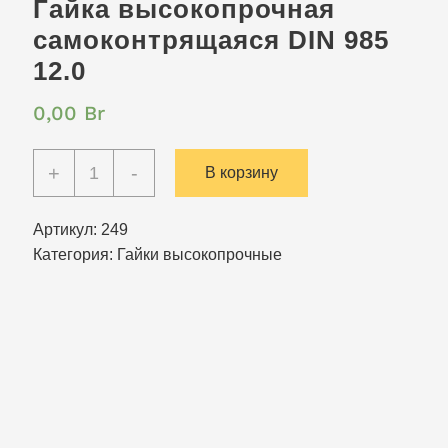
Гайка высокопрочная
самоконтрящаяся DIN 985
12.0
0,00
Br
Количество
+
-
В корзину
Гайка
высокопрочная
Артикул:
249
самоконтрящаяся
Категория:
Гайки высокопрочные
DIN
985
12.0