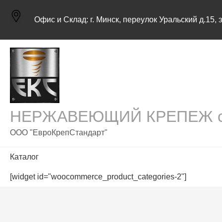
Skip
to
Офис и Склад:
г. Минск, переулок Уральский д.15, 
content
НЕРЖАВЕЮЩИЙ КРЕПЕЖ с д
ООО "ЕвроКрепСтандарт"
Каталог
[widget id="woocommerce_product_categories-2"]