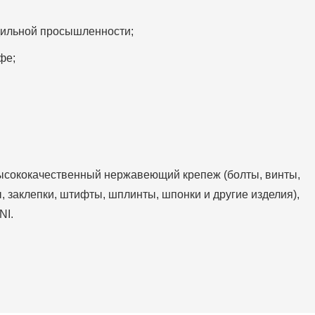
дильной просышленности;
фе;
ысококачественный нержавеющий крепеж (болты, винты,
, заклепки, штифты, шплинты, шпонки и другие изделия),
NI.