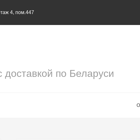
этаж 4, пом.447
оставкой по Беларуси
О