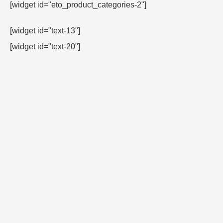
[widget id="eto_product_categories-2"]
[widget id="text-13"]
[widget id="text-20"]